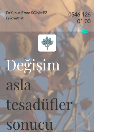
Dr.Yunus Emre SÖNMEZ
0546 126
Psikiyatrist
01 00
Değişim
asla
tesadüfler
sonucu